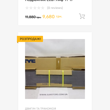
(0 reviews)
9,680
Додати 
грн.
11,880
грн.
РОЗПРОДАЖ!
ДВИГУН ТА ТРАНСМІСІЯ