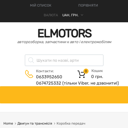
МІЙ СПИСОК
ПОРІВНЯТИ
ВАЛЮТА
ELMOTORS
авторозборка, запчастини к авто і електромобілям
Кошик
Контакти:
0
0
грн.
0633952650
0674725332 (тільки Viber, не дзвонити!)
Home
Двигун та трансмісія
Коробка передач