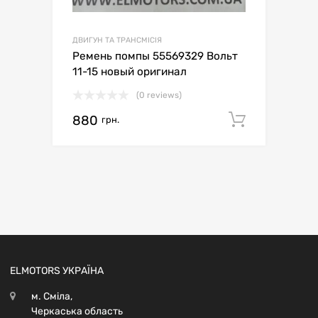
ДВИГУН ТА ТРАНСМІСІЯ
Ремень помпы 55569329 Вольт
11-15 новый оригинал
(0 reviews)
880
Додати 
грн.
ELMOTORS УКРАЇНА
м. Сміла,
Черкаська область