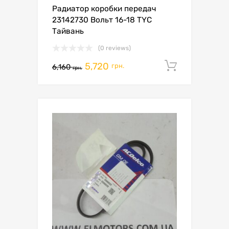
Радиатор коробки передач
23142730 Вольт 16-18 TYC
Тайвань
(0 reviews)
5,720
Додати 
грн.
6,160
грн.