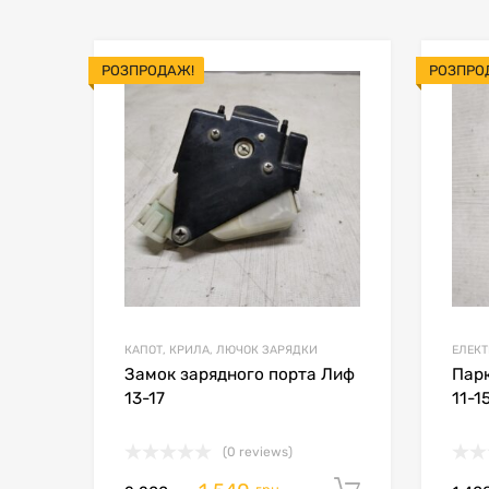
РОЗПРОДАЖ!
РОЗПРО
В мой список
Сравн
КАПОТ, КРИЛА, ЛЮЧОК ЗАРЯДКИ
ЕЛЕКТ
Замок зарядного порта Лиф
Парк
13-17
11-1
(0 reviews)