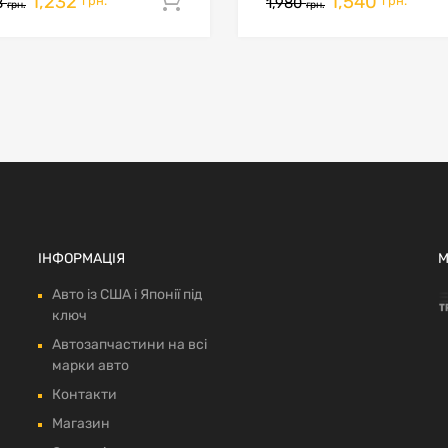
1,232
1,540
кошик
Додати в кошик
грн.
грн.
8
1,980
грн.
грн.
ІНФОРМАЦІЯ
М
Авто із США і Японії під
ключ
Автозапчастини на всі
марки авто
Контакти
Магазин