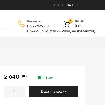
ВАЛЮТА
Кошик
Контакти:
0
0
грн.
0633952650
0674725332 (тільки Viber, не дзвонити!)
2,640
грн.
In Stock
Додати в кошик