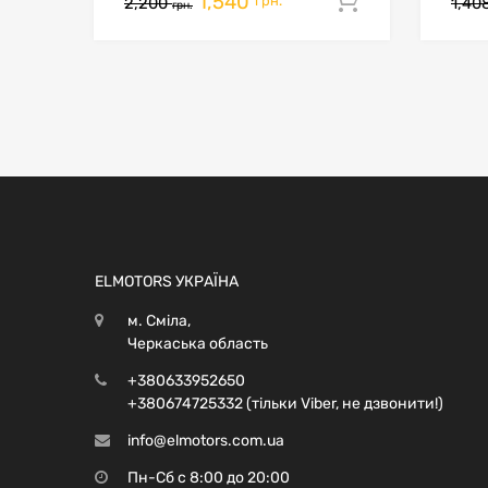
1,540
Додати в 
грн.
2,200
1,40
грн.
ELMOTORS УКРАЇНА
м. Сміла,
Черкаська область
+380633952650
+380674725332 (тільки Viber, не дзвонити!)
info@elmotors.com.ua
Пн-Сб с 8:00 до 20:00