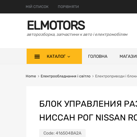
МІЙ СПИСОК
ПОРІВНЯТИ
ELMOTORS
авторозборка, запчастини к авто і електромобілям
КАТАЛОГ
ГОЛОВНА
МАГАЗИ
Home
Електрообладнання і світло
Електроприводи і блок
БЛОК УПРАВЛЕНИЯ РА
НИССАН РОГ NISSAN RO
Code:
416504BA2A