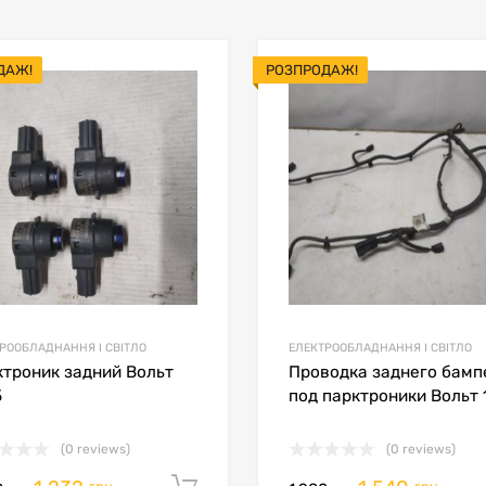
ДАЖ!
РОЗПРОДАЖ!
В мой список
ить товары
Сравнить товары
РООБЛАДНАННЯ І СВІТЛО
ЕЛЕКТРООБЛАДНАННЯ І СВІТЛО
троник задний Вольт
Проводка заднего бамп
5
под парктроники Вольт 
(0 reviews)
(0 reviews)