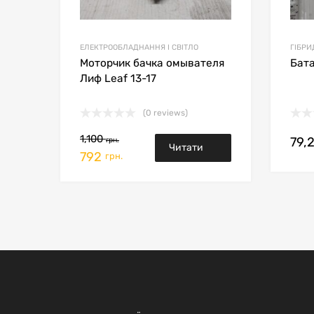
ЕЛЕКТРООБЛАДНАННЯ І СВІТЛО
ГІБР
Моторчик бачка омывателя
Бата
Лиф Leaf 13-17
(0 reviews)
1,100
79,
грн.
Читати
792
грн.
далі