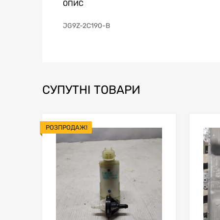
ОПИС
JG9Z-2C190-B
СУПУТНІ ТОВАРИ
РОЗПРОДАЖ!
В мой список
Сравн