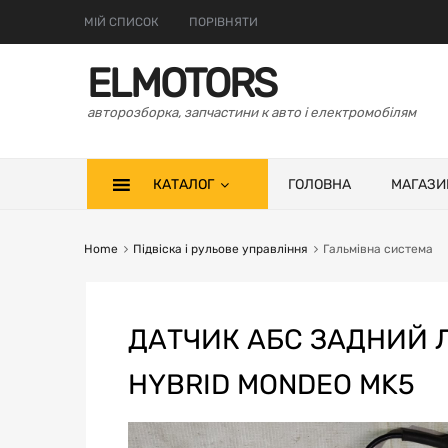
МІЙ СПИСОК
ПОРІВНЯТИ
ELMOTORS
авторозборка, запчастини к авто і електромобілям
КАТАЛОГ
ГОЛОВНА
МАГАЗИ
Home
Підвіска і рульове управління
Гальмівна система
ДАТЧИК АБС ЗАДНИЙ Л
HYBRID MONDEO MK5