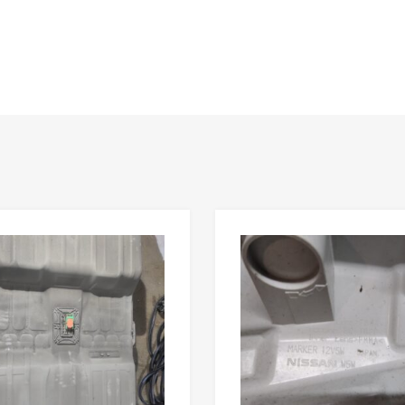
В мой список
ить товары
Сравнить товары