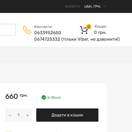
ВАЛЮТА
Кошик
Контакти:
0
0
грн.
0633952650
0674725332 (тільки Viber, не дзвонити!)
660
грн.
In Stock
Додати в кошик