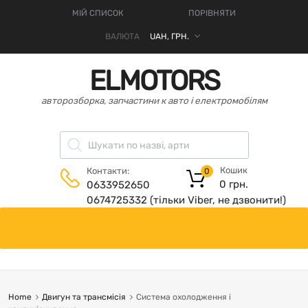
МІЙ СПИСОК
ПОРІВНЯТИ
ВАЛЮТА
ELMOTORS
авторозборка, запчастини к авто і електромобілям
Кошик
Контакти:
0
0
грн.
0633952650
0674725332 (тільки Viber, не дзвонити!)
Home
Двигун та трансмісія
Система охолодження і