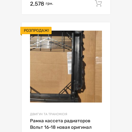
2,578
Додати 
грн.
РОЗПРОДАЖ!
ДВИГУН ТА ТРАНСМІСІЯ
Рамка кассета радиаторов
Вольт 16-18 новая оригинал