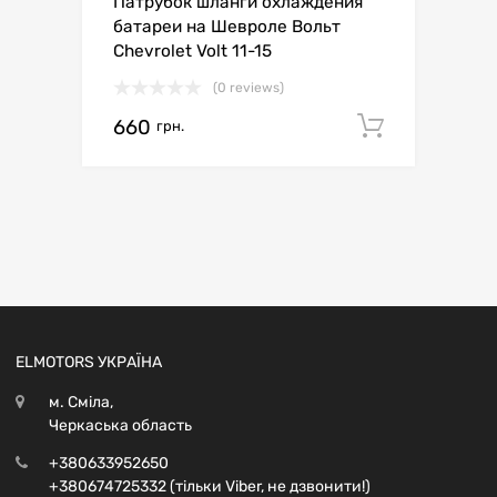
Патрубок шланги охлаждения
батареи на Шевроле Вольт
Chevrolet Volt 11-15
(0 reviews)
660
Додати 
грн.
ELMOTORS УКРАЇНА
м. Сміла,
Черкаська область
+380633952650
+380674725332 (тільки Viber, не дзвонити!)