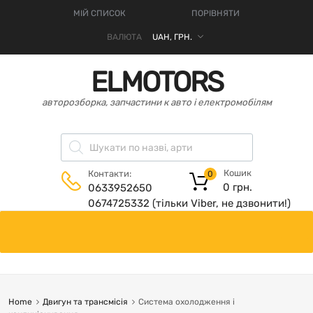
МІЙ СПИСОК
ПОРІВНЯТИ
ВАЛЮТА
ELMOTORS
авторозборка, запчастини к авто і електромобілям
Кошик
Контакти:
0
0
грн.
0633952650
0674725332 (тільки Viber, не дзвонити!)
Home
Двигун та трансмісія
Система охолодження і