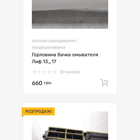
СИСТЕМА ОХОЛОДЖЕННЯ І
КОНДИЦІОНУВАННЯ
Горловина бачка омывателя
Лиф 13_17
(0 reviews)
660
Додати 
грн.
РОЗПРОДАЖ!