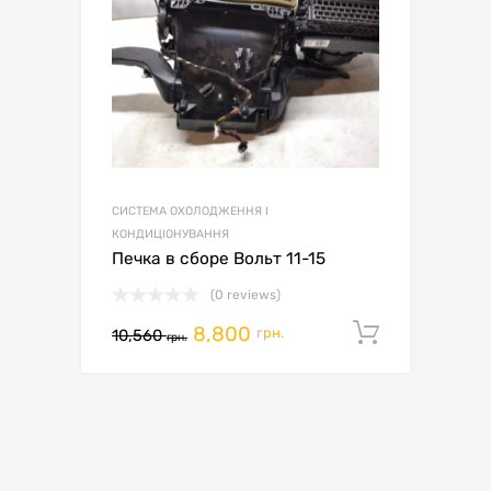
СИСТЕМА ОХОЛОДЖЕННЯ І
КОНДИЦІОНУВАННЯ
Печка в сборе Вольт 11-15
(0 reviews)
8,800
Додати 
грн.
10,560
грн.