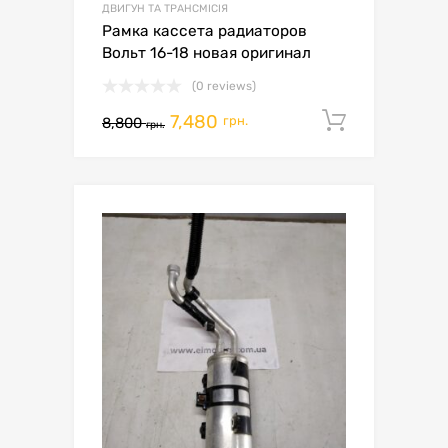
ДВИГУН ТА ТРАНСМІСІЯ
Рамка кассета радиаторов
Вольт 16-18 новая оригинал
(0 reviews)
7,480
Додати 
грн.
8,800
грн.