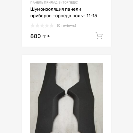
ПАНЕЛЬ ПРИЛАДІВ (ТОРПЕДО)
Шумоизоляция панели
приборов торпедо вольт 11-15
(0 reviews)
880
Додати 
грн.