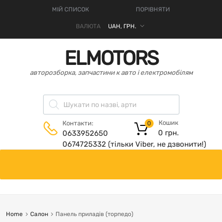
МІЙ СПИСОК
ПОРІВНЯТИ
ВАЛЮТА
ELMOTORS
авторозборка, запчастини к авто і електромобілям
Кошик
Контакти:
0
0
грн.
0633952650
0674725332 (тільки Viber, не дзвонити!)
Home
Салон
Панель приладів (торпедо)