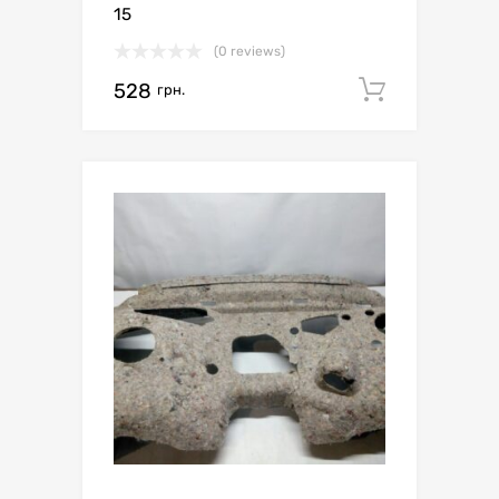
15
(0 reviews)
528
Додати 
грн.