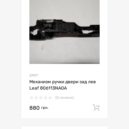
ДВЕРІ
Механизм ручки двери зад лев
Leaf 806113NA0A
(0 reviews)
880
Додати 
грн.