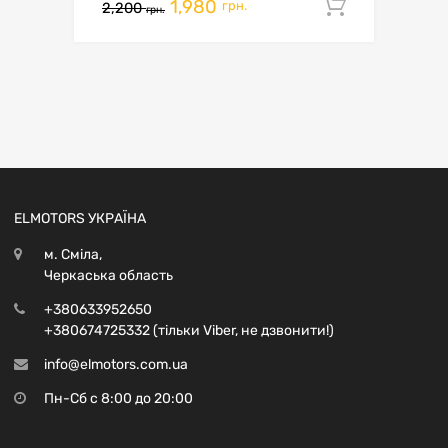
1,980
Додати 
грн.
2,200
грн.
ELMOTORS УКРАЇНА
м. Сміла,
Черкаська область
+380633952650
+380674725332 (тільки Viber, не дзвонити!)
info@elmotors.com.ua
Пн-Сб с 8:00 до 20:00