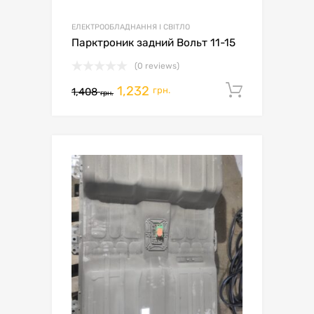
ЕЛЕКТРООБЛАДНАННЯ І СВІТЛО
Парктроник задний Вольт 11-15
(0 reviews)
1,232
Додати 
грн.
1,408
грн.