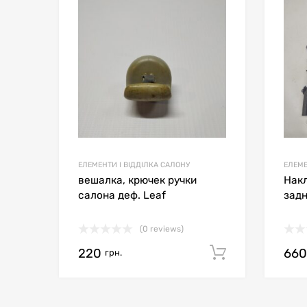
Сравн
ЕЛЕМЕНТИ І ВІДДІЛКА САЛОНУ
ЕЛЕМЕ
вешалка, крючек ручки
Накл
салона деф. Leaf
задн
(0 reviews)
220
66
Додати в 
грн.