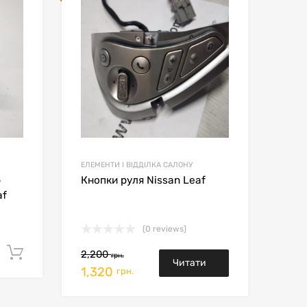
Сравнить товары
Срав
ЕЛЕМЕНТИ І ВІДДІЛКА САЛОНУ
р
Кнопки руля Nissan Leaf
af
(0 reviews)
Додати в кошик
2,200
грн.
Читати
1,320
грн.
далі