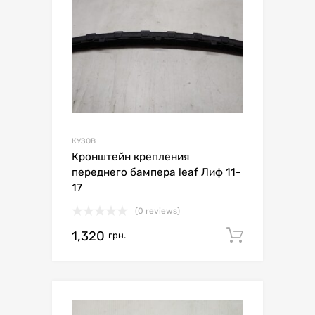
КУЗОВ
Кронштейн крепления
переднего бампера leaf Лиф 11-
17
(0 reviews)
1,320
Додати 
грн.