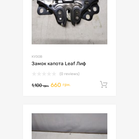
КУЗОВ
Замок капота Leaf Лиф
(0 reviews)
660
Додати 
грн.
1,100
грн.