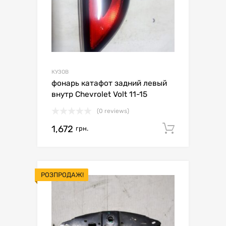
КУЗОВ
фонарь катафот задний левый
внутр Chevrolet Volt 11-15
(0 reviews)
1,672
Додати 
грн.
РОЗПРОДАЖ!