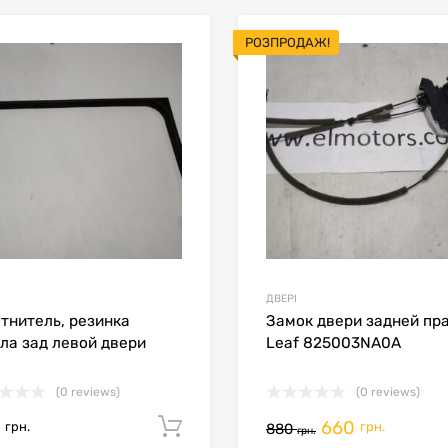
РОЗПРОДАЖ!
В мой список
ить товары
Сравнить товары
ДВЕРІ
тнитель, резинка
Замок двери задней пр
ла зад левой двери
Leaf 825003NA0A
(0 reviews)
(0 reviews)
0
660
кошик
Додати в кошик
грн.
грн.
880
грн.