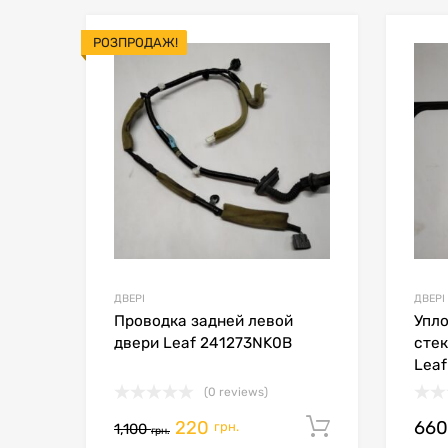
РОЗПРОДАЖ!
В мой список
Сравн
ДВЕРІ
ДВЕРІ
Проводка задней левой
Упло
двери Leaf 241273NK0B
стек
Leaf
(0 reviews)
220
66
Додати в 
грн.
1,100
грн.