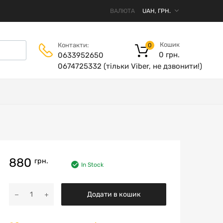
ВАЛЮТА
Кошик
Контакти:
0
0
грн.
0633952650
0674725332 (тільки Viber, не дзвонити!)
880
грн.
In Stock
Додати в кошик