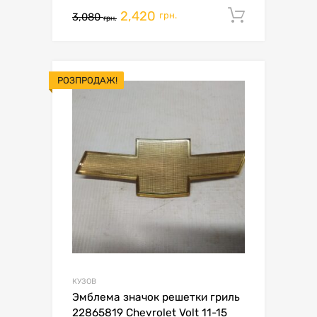
2,420
Додати 
грн.
3,080
грн.
РОЗПРОДАЖ!
КУЗОВ
Эмблема значок решетки гриль
22865819 Chevrolet Volt 11-15