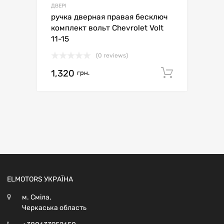
ДВЕРІ
ручка дверная правая бесключ
комплект вольт Chevrolet Volt
11-15
(0 reviews)
1,320
Додати 
грн.
ELMOTORS УКРАЇНА
м. Сміла,
Черкаська область