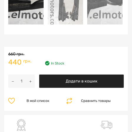
660
грн.
440
грн.
In Stock
Додати в кошик
В мой список
Сравнить товары