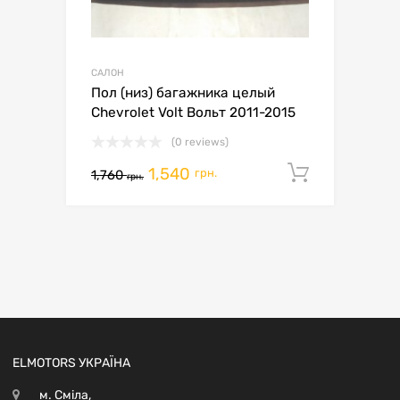
САЛОН
Пол (низ) багажника целый
Chevrolet Volt Вольт 2011-2015
(0 reviews)
1,540
Додати 
грн.
1,760
грн.
ELMOTORS УКРАЇНА
м. Сміла,