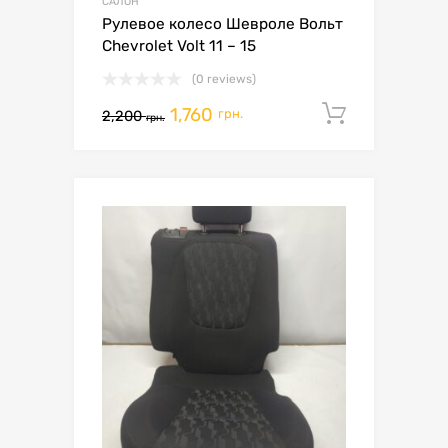
САЛОН
Рулевое колесо Шевроле Вольт
Chevrolet Volt 11 – 15
(0 reviews)
1,760
Додати 
грн.
2,200
грн.