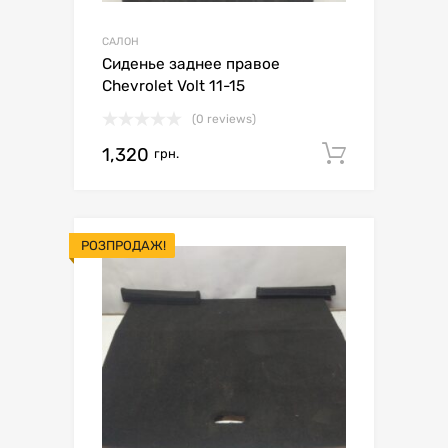
САЛОН
Сиденье заднее правое
Chevrolet Volt 11-15
(0 reviews)
1,320
Додати 
грн.
РОЗПРОДАЖ!