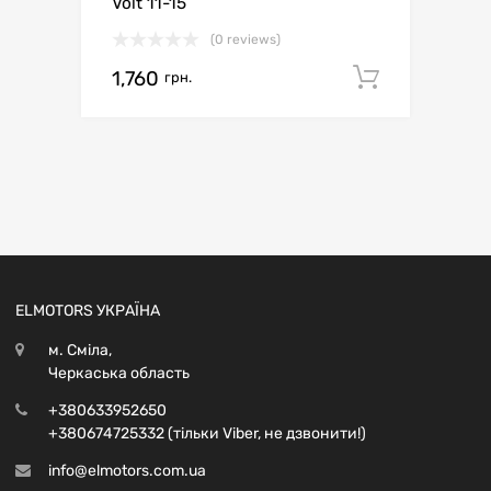
Volt 11-15
(0 reviews)
1,760
Додати 
грн.
ELMOTORS УКРАЇНА
м. Сміла,
Черкаська область
+380633952650
+380674725332 (тільки Viber, не дзвонити!)
info@elmotors.com.ua