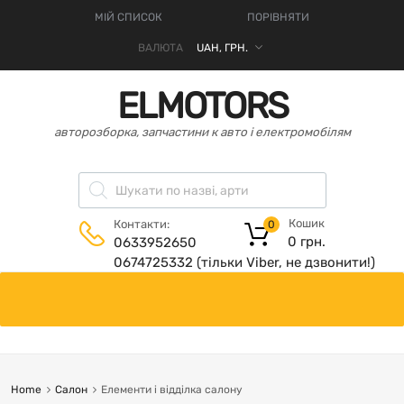
МІЙ СПИСОК
ПОРІВНЯТИ
ВАЛЮТА
ELMOTORS
авторозборка, запчастини к авто і електромобілям
Кошик
Контакти:
0
0
грн.
0633952650
0674725332 (тільки Viber, не дзвонити!)
Home
Салон
Елементи і відділка салону