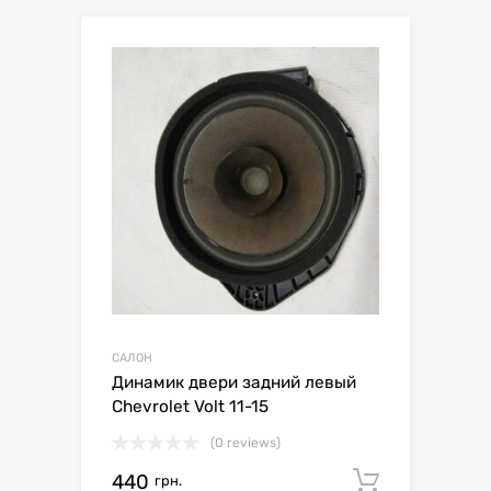
САЛОН
Динамик двери задний левый
Chevrolet Volt 11-15
(0 reviews)
440
Додати 
грн.