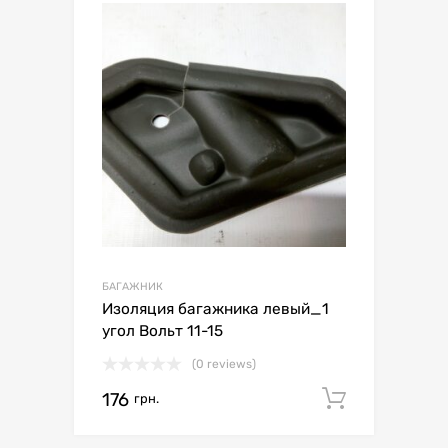
БАГАЖНИК
Изоляция багажника левый_1
угол Вольт 11-15
(0 reviews)
176
Додати 
грн.