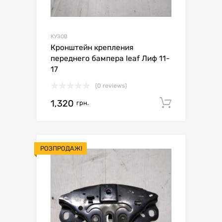
КУЗОВ
Кронштейн крепления
переднего бампера leaf Лиф 11-
17
(0 reviews)
1,320
Додати 
грн.
РОЗПРОДАЖ!