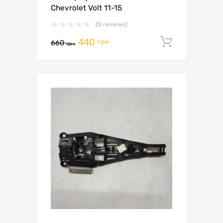
Chevrolet Volt 11-15
(0 reviews)
440
Додати 
грн.
660
грн.