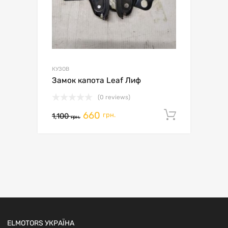
КУЗОВ
Замок капота Leaf Лиф
(0 reviews)
660
Додати 
грн.
1,100
грн.
ELMOTORS УКРАЇНА