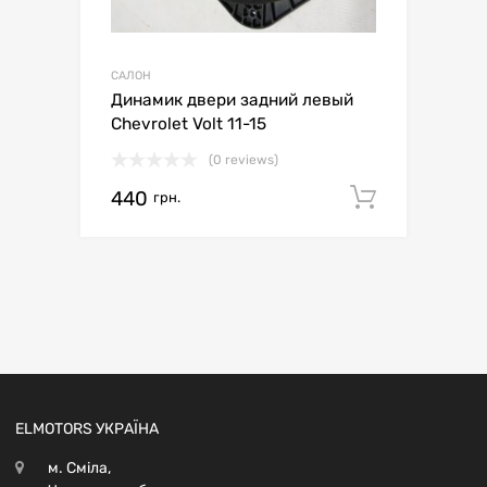
САЛОН
Динамик двери задний левый
Chevrolet Volt 11-15
(0 reviews)
440
Додати 
грн.
ELMOTORS УКРАЇНА
м. Сміла,