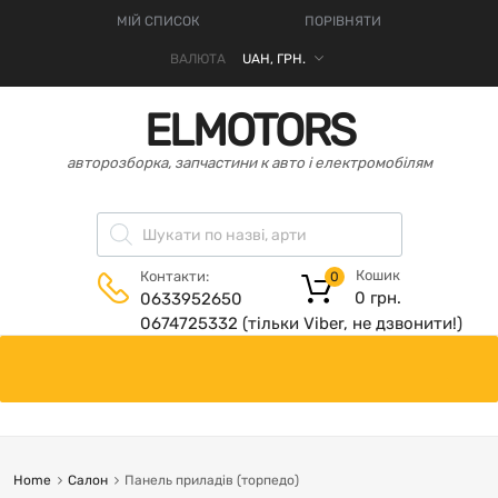
МІЙ СПИСОК
ПОРІВНЯТИ
ВАЛЮТА
ELMOTORS
авторозборка, запчастини к авто і електромобілям
Кошик
Контакти:
0
0
грн.
0633952650
0674725332 (тільки Viber, не дзвонити!)
Home
Салон
Панель приладів (торпедо)