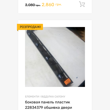
2,860
Додати 
грн.
3,080
грн.
РОЗПРОДАЖ!
ЕЛЕМЕНТИ І ВІДДІЛКА САЛОНУ
боковая панель пластик
22834379 обшивка двери