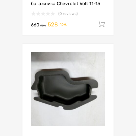
багажника Chevrolet Volt 11-15
(0 reviews)
528
Додати 
грн.
660
грн.