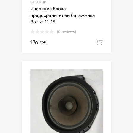
БАГАЖНИК
Изоляция блока
предохранителей багажника
Вольт 11-15
(0 reviews)
176
Додати 
грн.