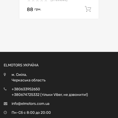
(0 reviews)
88
Додати 
грн.
ELMOTORS УКРАЇНА
м. Сміла,
Черкаська область
+380633952650
+380674725332 (тільки Viber, не дзвонити!)
info@elmotors.com.ua
Пн-Сб с 8:00 до 20:00