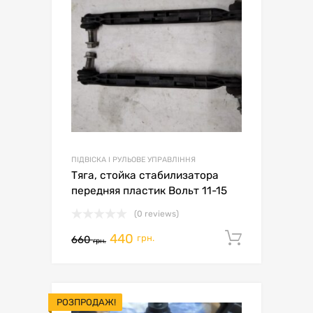
ПІДВІСКА І РУЛЬОВЕ УПРАВЛІННЯ
Тяга, стойка стабилизатора
передняя пластик Вольт 11-15
(0 reviews)
440
Додати 
грн.
660
грн.
РОЗПРОДАЖ!