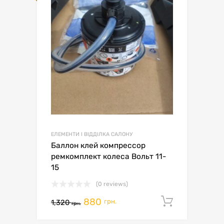
ЕЛЕМЕНТИ І ВІДДІЛКА САЛОНУ
Баллон клей компрессор
ремкомплект колеса Вольт 11-
15
(0 reviews)
880
Додати 
грн.
1,320
грн.