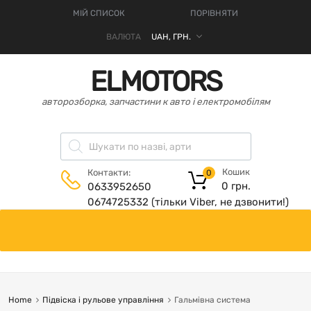
МІЙ СПИСОК
ПОРІВНЯТИ
ВАЛЮТА
ELMOTORS
авторозборка, запчастини к авто і електромобілям
Кошик
Контакти:
0
0
грн.
0633952650
0674725332 (тільки Viber, не дзвонити!)
Home
Підвіска і рульове управління
Гальмівна система