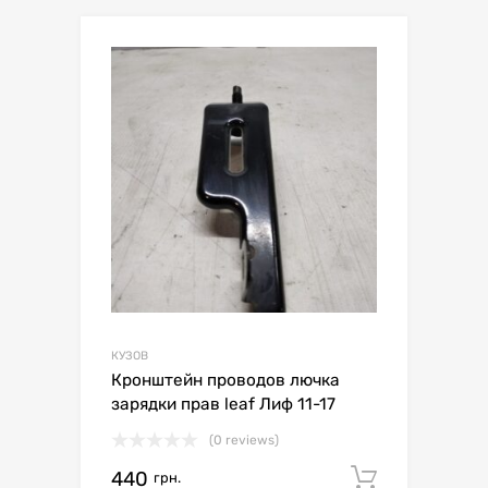
КУЗОВ
Кронштейн проводов лючка
зарядки прав leaf Лиф 11-17
(0 reviews)
440
Додати 
грн.