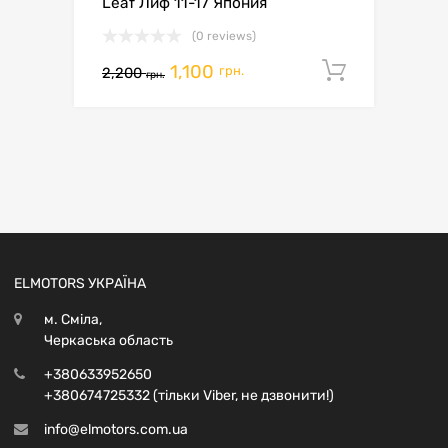
Leaf Лиф 11-17 Япония
(0 reviews)
1,100
Додати 
грн.
2,200
грн.
ELMOTORS УКРАЇНА
м. Сміла,
Черкаська область
+380633952650
+380674725332 (тільки Viber, не дзвонити!)
info@elmotors.com.ua