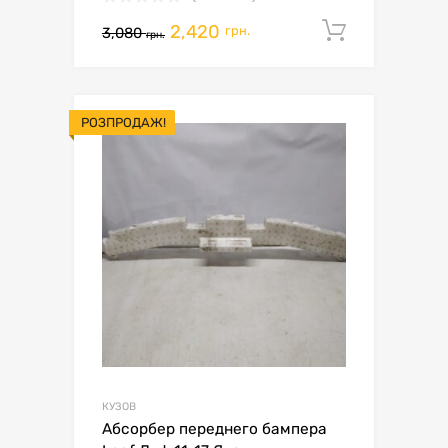
2,420
Додати 
грн.
3,080
грн.
РОЗПРОДАЖ!
КУЗОВ
Абсорбер переднего бампера