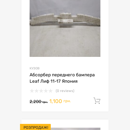
КУЗОВ
Абсорбер переднего бампера
Leaf Лиф 11-17 Япония
(0 reviews)
1,100
Додати 
грн.
2,200
грн.
РОЗПРОДАЖ!