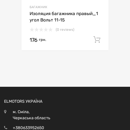
БАГАЖНИК
Изоляция багажника правый_1
угол Вольт 11-15
(0 reviews)
176
Додати 
грн.
ELMOTORS УКРАЇНА
м. Сміла,
Черкаська область
+380633952650