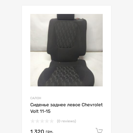
САЛОН
Сиденье заднее левое Chevrolet
Volt 11-15
(0 reviews)
1,320
Додати 
грн.