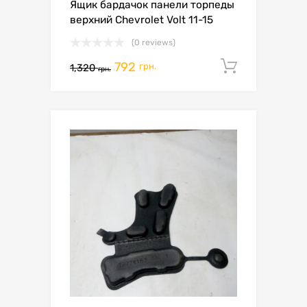
Ящик бардачок панели торпеды
верхний Chevrolet Volt 11-15
(0 reviews)
792
Додати 
грн.
1,320
грн.