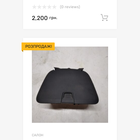
(0 reviews)
2,200
Додати 
грн.
РОЗПРОДАЖ!
САЛОН