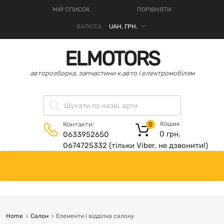
МІЙ СПИСОК
ПОРІВНЯТИ
ВАЛЮТА
ELMOTORS
авторозборка, запчастини к авто і електромобілям
Кошик
Контакти:
0
0
грн.
0633952650
0674725332 (тільки Viber, не дзвонити!)
Home
Салон
Елементи і відділка салону