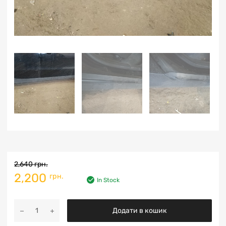
2,640
грн.
2,200
грн.
In Stock
Додати в кошик