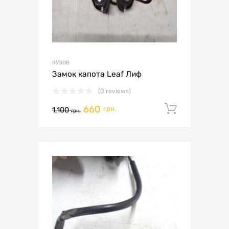
КУЗОВ
Замок капота Leaf Лиф
(0 reviews)
660
Додати 
грн.
1,100
грн.