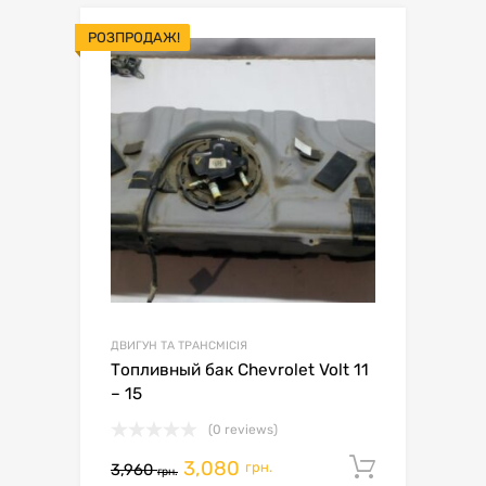
РОЗПРОДАЖ!
ДВИГУН ТА ТРАНСМІСІЯ
Топливный бак Chevrolet Volt 11
– 15
(0 reviews)
3,080
Додати 
грн.
3,960
грн.