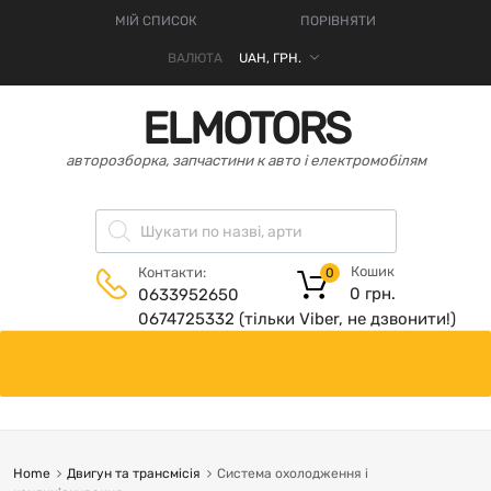
МІЙ СПИСОК
ПОРІВНЯТИ
ВАЛЮТА
ELMOTORS
авторозборка, запчастини к авто і електромобілям
Кошик
Контакти:
0
0
грн.
0633952650
0674725332 (тільки Viber, не дзвонити!)
Home
Двигун та трансмісія
Система охолодження і