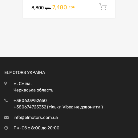
7,480
Додати 
грн.
8,800
грн.
ELMOTORS УКРАЇНА
м. Сміла,
Черкаська область
+380633952650
+380674725332 (тільки Viber, не дзвонити!)
info@elmotors.com.ua
Пн-Сб с 8:00 до 20:00