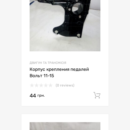
ДВИГУН ТА ТРАНСМІСІЯ
Корпус крепления педалей
Вольт 11-15
(0 reviews)
44
Додати 
грн.