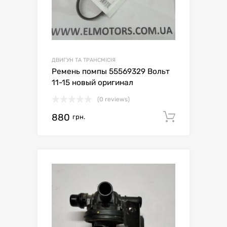
ДВИГУН ТА ТРАНСМІСІЯ
Ремень помпы 55569329 Вольт
11-15 новый оригинал
(0 reviews)
880
Додати 
грн.