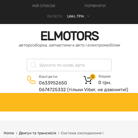
МІЙ СПИСОК
ПОРІВНЯТИ
ВАЛЮТА
ELMOTORS
авторозборка, запчастини к авто і електромобілям
Кошик
Контакти:
0
0
грн.
0633952650
0674725332 (тільки Viber, не дзвонити!)
Home
Двигун та трансмісія
Система охолодження і