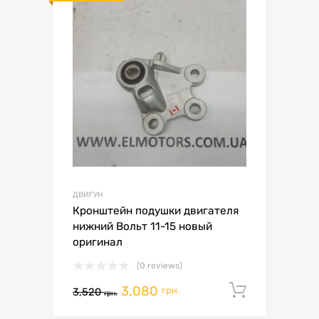
ДВИГУН
Кронштейн подушки двигателя
нижний Вольт 11-15 новый
оригинал
(0 reviews)
3,080
Додати 
грн.
3,520
грн.