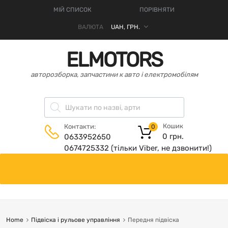
МІЙ СПИСОК
ПОРІВНЯТИ
ВАЛЮТА
ELMOTORS
авторозборка, запчастини к авто і електромобілям
Кошик
Контакти:
0
0
грн.
0633952650
0674725332 (тільки Viber, не дзвонити!)
Home
Підвіска і рульове управління
Передня підвіска