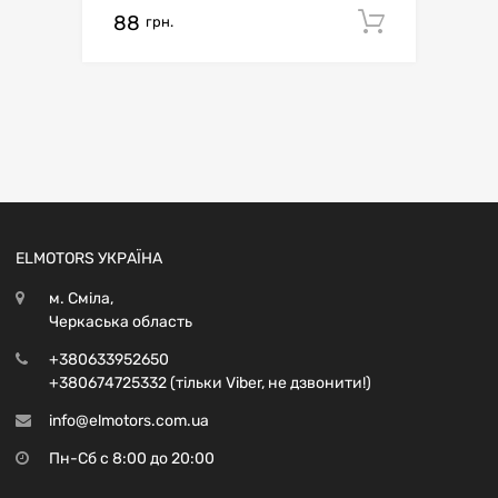
88
Додати 
грн.
ELMOTORS УКРАЇНА
м. Сміла,
Черкаська область
+380633952650
+380674725332 (тільки Viber, не дзвонити!)
info@elmotors.com.ua
Пн-Сб с 8:00 до 20:00