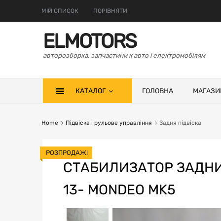
МІЙ СПИСОК
ПОРІВНЯТИ
ELMOTORS
авторозборка, запчастини к авто і електромобілям
КАТАЛОГ
ГОЛОВНА
МАГАЗИ
Home
Підвіска і рульове управління
Задня підвіска
РОЗПРОДАЖ!
СТАБИЛИЗАТОР ЗАДНИ
13- MONDEO MK5