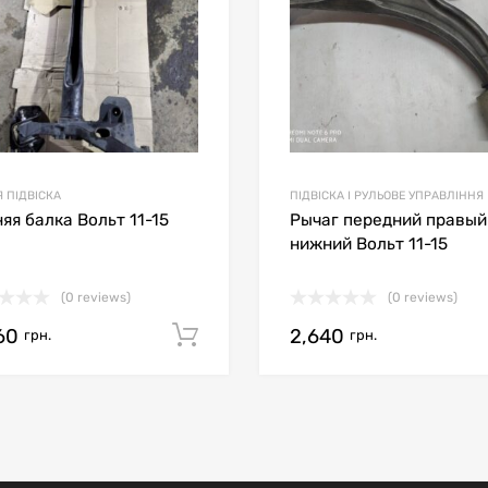
 ПІДВІСКА
ПІДВІСКА І РУЛЬОВЕ УПРАВЛІННЯ
яя балка Вольт 11-15
Рычаг передний правый
нижний Вольт 11-15
(0 reviews)
(0 reviews)
60
2,640
кошик
Додати в кошик
грн.
грн.