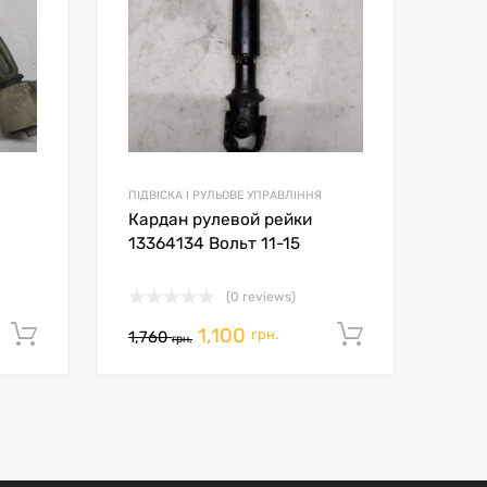
ПІДВІСКА І РУЛЬОВЕ УПРАВЛІННЯ
Кардан рулевой рейки
13364134 Вольт 11-15
(0 reviews)
1,100
Додати в кошик
Додати в
грн.
1,760
грн.