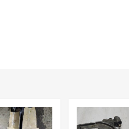
В мой список
ить товары
Сравнить товары