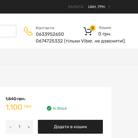
ВАЛЮТА
Кошик
Контакти:
0
0
грн.
0633952650
0674725332 (тільки Viber, не дзвонити!)
1,540
грн.
1,100
грн.
In Stock
Додати в кошик