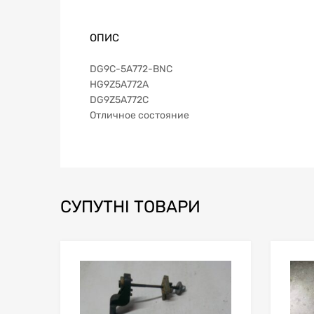
ОПИС
DG9C-5A772-BNC
HG9Z5A772A
DG9Z5A772C
Отличное состояние
СУПУТНІ ТОВАРИ
В мой список
Сравн