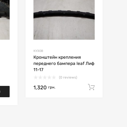
КУЗОВ
Кронштейн крепления
переднего бампера leaf Лиф
11-17
(0 reviews)
1,320
Додати в
грн.
и