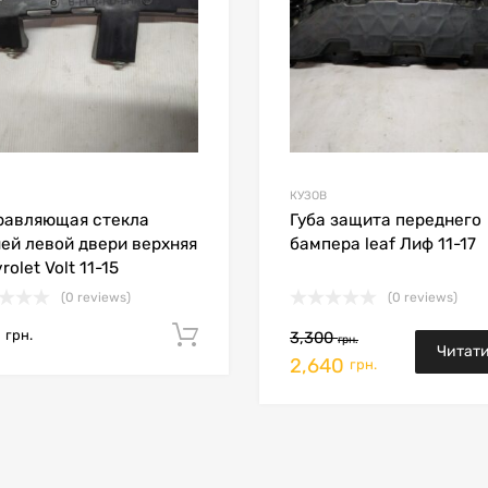
КУЗОВ
равляющая стекла
Губа защита переднего
ей левой двери верхняя
бампера leaf Лиф 11-17
rolet Volt 11-15
(0 reviews)
(0 reviews)
0
кошик
Додати в кошик
грн.
3,300
грн.
Читат
2,640
грн.
далі