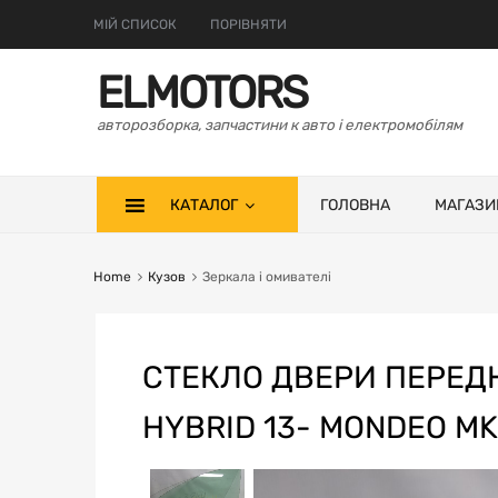
МІЙ СПИСОК
ПОРІВНЯТИ
ELMOTORS
авторозборка, запчастини к авто і електромобілям
КАТАЛОГ
ГОЛОВНА
МАГАЗИ
Home
Кузов
Зеркала і омивателі
СТЕКЛО ДВЕРИ ПЕРЕДН
HYBRID 13- MONDEO M