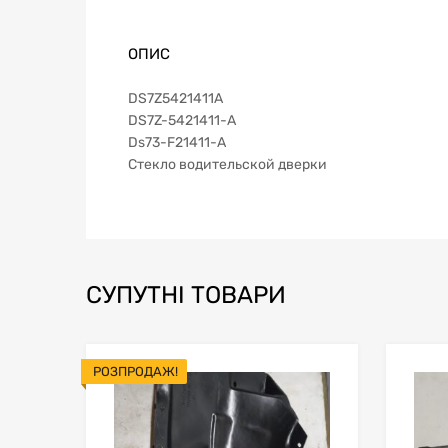
ОПИС
DS7Z5421411A
DS7Z-5421411-A
Ds73-F21411-A
Стекло водительской дверки
СУПУТНІ ТОВАРИ
РОЗПРОДАЖ!
В мой список
Сравн