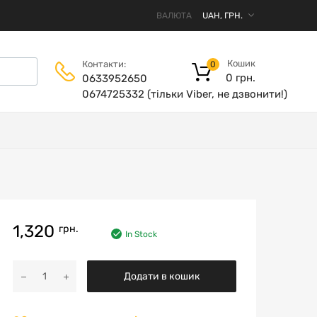
ВАЛЮТА
Кошик
Контакти:
0
0
грн.
0633952650
0674725332 (тільки Viber, не дзвонити!)
1,320
грн.
In Stock
Додати в кошик