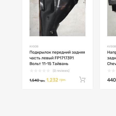
КУЗОВ
КУЗОВ
Подкрылок передний задняя
Нап
часть левый FP1717391
задн
Вольт 11-15 Тайвань
Chev
(0 reviews)
1,232
44
Додати в 
грн.
1,540
грн.