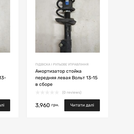
Сравнить товары
Срав
ПІДВІСКА І РУЛЬОВЕ УПРАВЛІННЯ
Амортизатор стойка
13-
передняя левая Вольт 13-15
в сборе
(0 reviews)
3,960
грн.
лі
Читати далі