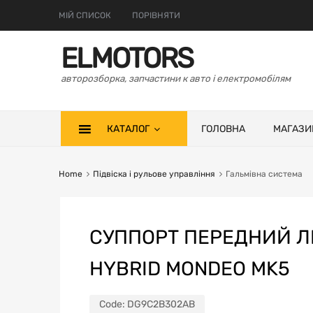
МІЙ СПИСОК
ПОРІВНЯТИ
ELMOTORS
авторозборка, запчастини к авто і електромобілям
КАТАЛОГ
ГОЛОВНА
МАГАЗИ
Home
Підвіска і рульове управління
Гальмівна система
СУППОРТ ПЕРЕДНИЙ ЛЕ
HYBRID MONDEO MK5
Code:
DG9C2B302AB