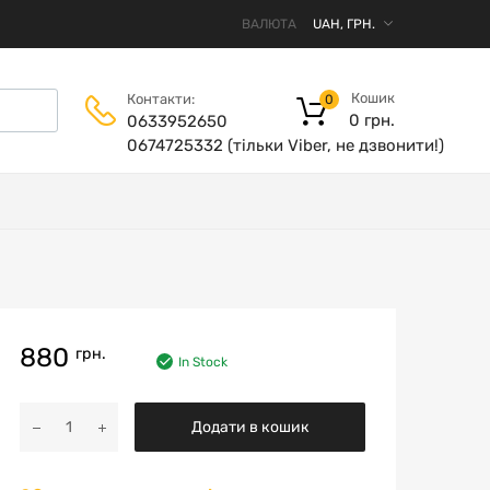
ВАЛЮТА
Кошик
Контакти:
0
0
грн.
0633952650
0674725332 (тільки Viber, не дзвонити!)
880
грн.
In Stock
Додати в кошик