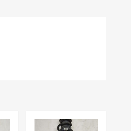
В мой список
В мой список