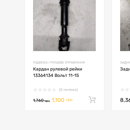
Сравн
ПІДВІСКА І РУЛЬОВЕ УПРАВЛІННЯ
ЗАДНЯ
Кардан рулевой рейки
Задн
13364134 Вольт 11-15
(0 reviews)
1,100
8,3
Додати в 
грн.
1,760
грн.