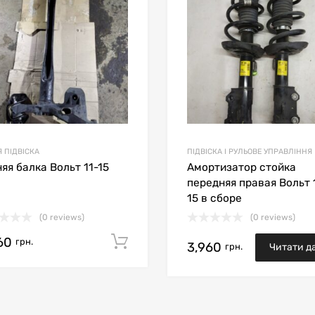
ить товары
Сравнить товары
 ПІДВІСКА
ПІДВІСКА І РУЛЬОВЕ УПРАВЛІННЯ
яя балка Вольт 11-15
Амортизатор стойка
передняя правая Вольт 
15 в сборе
(0 reviews)
(0 reviews)
60
кошик
Додати в кошик
грн.
3,960
грн.
Читати да