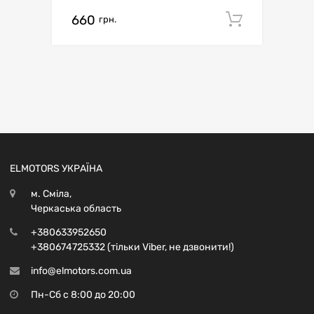
660
Додати 
грн.
ELMOTORS УКРАЇНА
м. Сміла,
Черкаська область
+380633952650
+380674725332 (тільки Viber, не дзвонити!)
info@elmotors.com.ua
Пн-Сб с 8:00 до 20:00