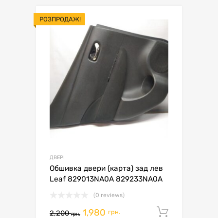
РОЗПРОДАЖ!
ДВЕРІ
Обшивка двери (карта) зад лев
Leaf 829013NA0A 829233NA0A
(0 reviews)
1,980
Додати 
грн.
2,200
грн.