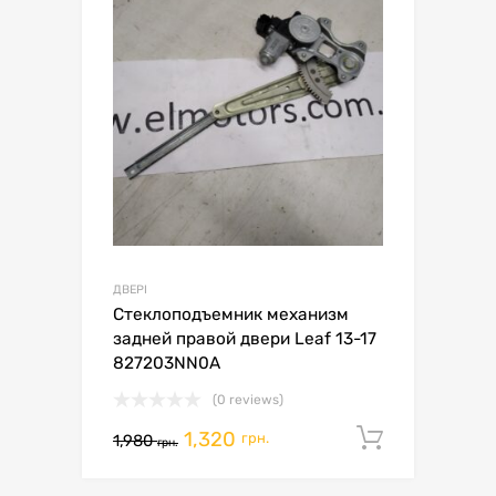
ДВЕРІ
Стеклоподъемник механизм
задней правой двери Leaf 13-17
827203NN0A
(0 reviews)
1,320
Додати 
грн.
1,980
грн.