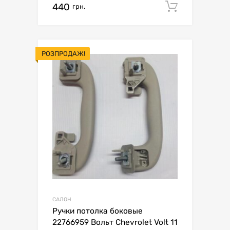
440
Додати 
грн.
РОЗПРОДАЖ!
САЛОН
Ручки потолка боковые
22766959 Вольт Chevrolet Volt 11