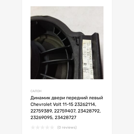
САЛОН
Динамик двери передний левый
Chevrolet Volt 11-15 23262114,
22759389, 22759407, 23428792,
23269095, 23428727
(0 reviews)