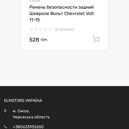
САЛОН
Ремень безопасности задний
Шевроле Вольт Chevrolet Volt
11-15
(0 reviews)
528
Додати 
грн.
ELMOTORS УКРАЇНА
м. Сміла,
Черкаська область
+380633952650