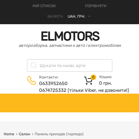
МІЙ СПИСОК
ПОРІВНЯТИ
ВАЛЮТА
ELMOTORS
авторозборка, запчастини к авто і електромобілям
Кошик
Контакти:
0
0
грн.
0633952650
0674725332 (тільки Viber, не дзвонити!)
Home
Салон
Панель приладів (торпедо)