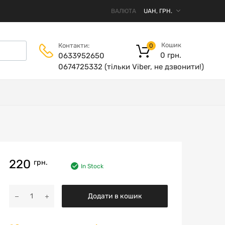
ВАЛЮТА
Кошик
Контакти:
0
0
грн.
0633952650
0674725332 (тільки Viber, не дзвонити!)
220
грн.
In Stock
Додати в кошик