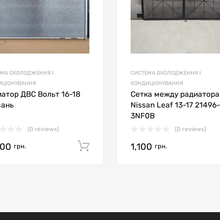
ЕМА ОХОЛОДЖЕННЯ І
СИСТЕМА ОХОЛОДЖЕННЯ І
ИЦІОНУВАННЯ
КОНДИЦІОНУВАННЯ
атор ДВС Вольт 16-18
Сетка между радиатор
вань
Nissan Leaf 13-17 21496-
3NF0B
(0 reviews)
(0 reviews)
000
1,100
кошик
Додати в кошик
грн.
грн.