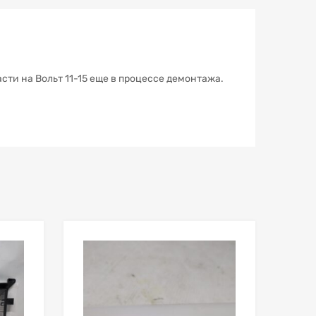
сти на Вольт 11-15 еще в процессе демонтажа.
В мой список
В мой список
Сравнить товары
Срав