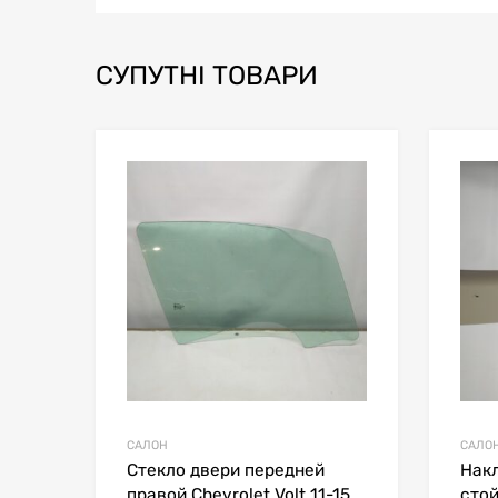
СУПУТНІ ТОВАРИ
В мой список
Сравн
САЛОН
САЛО
Стекло двери передней
Нак
правой Chevrolet Volt 11-15
стой