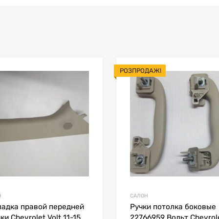
РОЗПРОДАЖ!
В мой список
ить товары
Сравнить товары
Н
САЛОН
ладка правой передней
Ручки потолка боковые
ки Chevrolet Volt 11-15
22766959 Вольт Chevrol