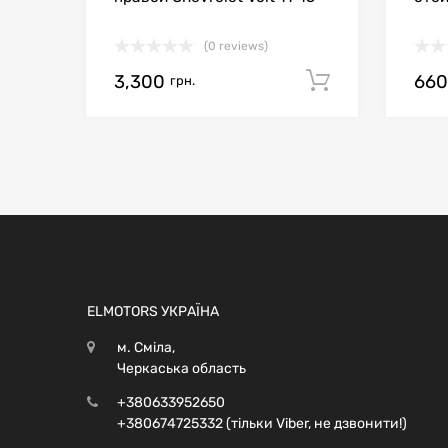
(0 reviews)
3,300
66
Додати в 
грн.
ELMOTORS УКРАЇНА
м. Сміла,
Черкаська область
+380633952650
+380674725332 (тільки Viber, не дзвонити!)