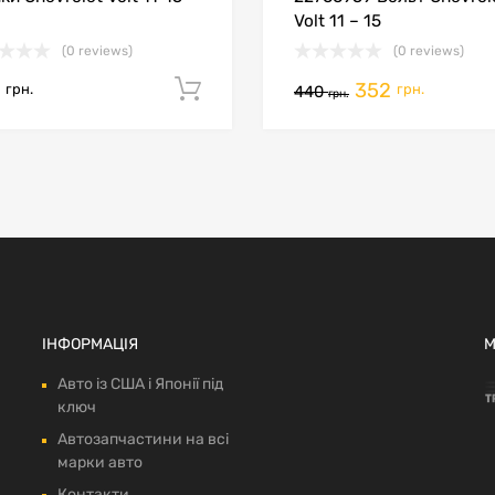
Volt 11 – 15
(0 reviews)
(0 reviews)
0
352
кошик
Додати в кошик
грн.
грн.
440
грн.
ІНФОРМАЦІЯ
М
Авто із США і Японії під
ключ
Автозапчастини на всі
марки авто
Контакти