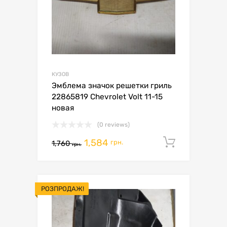
КУЗОВ
Эмблема значок решетки гриль
22865819 Chevrolet Volt 11-15
новая
(0 reviews)
1,584
Додати 
грн.
1,760
грн.
РОЗПРОДАЖ!