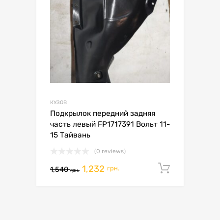
КУЗОВ
Подкрылок передний задняя
часть левый FP1717391 Вольт 11-
15 Тайвань
(0 reviews)
1,232
Додати 
грн.
1,540
грн.