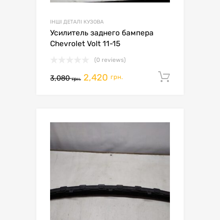
ІНШІ ДЕТАЛІ КУЗОВА
Усилитель заднего бампера
Chevrolet Volt 11-15
(0 reviews)
2,420
Додати 
грн.
3,080
грн.