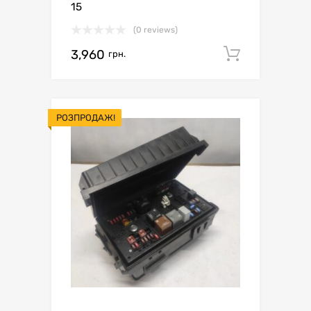
15
(0 reviews)
3,960
Додати 
грн.
РОЗПРОДАЖ!