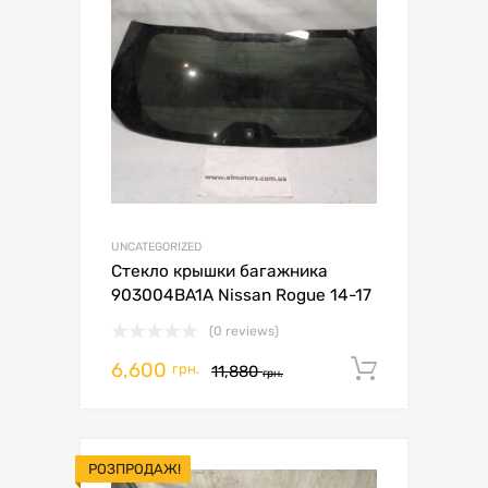
UNCATEGORIZED
Стекло крышки багажника
903004BA1A Nissan Rogue 14-17
(0 reviews)
6,600
Додати 
грн.
11,880
грн.
РОЗПРОДАЖ!