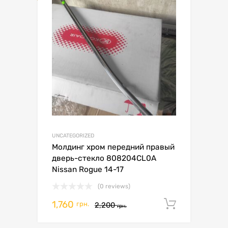
UNCATEGORIZED
Молдинг хром передний правый
дверь-стекло 808204CL0A
Nissan Rogue 14-17
(0 reviews)
1,760
Додати 
грн.
2,200
грн.