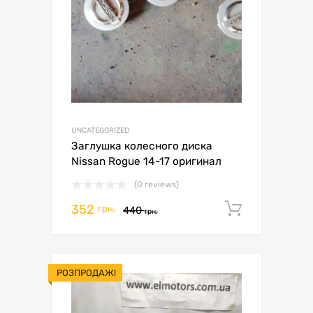
UNCATEGORIZED
Заглушка колесного диска
Nissan Rogue 14-17 оригинал
(0 reviews)
352
Додати 
грн.
440
грн.
РОЗПРОДАЖ!