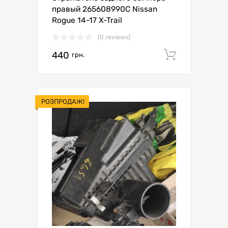
правый 265608990C Nissan
Rogue 14-17 X-Trail
(0 reviews)
440
Додати 
грн.
РОЗПРОДАЖ!