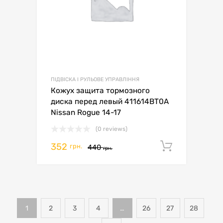
ПІДВІСКА І РУЛЬОВЕ УПРАВЛІННЯ
Кожух защита тормозного
диска перед левый 411614BT0A
Nissan Rogue 14-17
(0 reviews)
352
Додати 
грн.
440
грн.
1
2
3
4
…
26
27
28