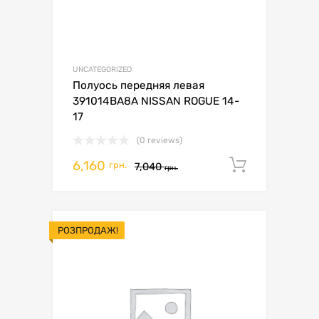
UNCATEGORIZED
Полуось передняя левая
391014BA8A NISSAN ROGUE 14-
17
(0 reviews)
6,160
Додати 
грн.
7,040
грн.
РОЗПРОДАЖ!