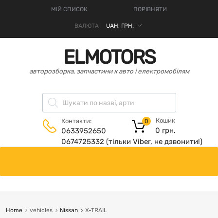
МІЙ СПИСОК
ПОРІВНЯТИ
ВАЛЮТА
ELMOTORS
авторозборка, запчастини к авто і електромобілям
Кошик
Контакти:
0
0
грн.
0633952650
0674725332 (тільки Viber, не дзвонити!)
Home
vehicles
Nissan
X-TRAIL