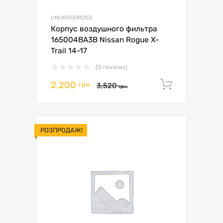
UNCATEGORIZED
Корпус воздушного фильтра
165004BA3B Nissan Rogue X-
Trail 14-17
(0 reviews)
2,200
Додати 
грн.
3,520
грн.
РОЗПРОДАЖ!