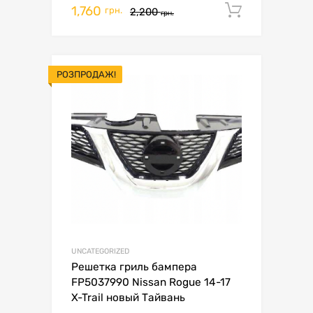
1,760
Додати 
грн.
2,200
грн.
РОЗПРОДАЖ!
UNCATEGORIZED
Решетка гриль бампера
FP5037990 Nissan Rogue 14-17
X-Trail новый Тайвань