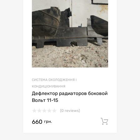
СИСТЕМА ОХОЛОДЖЕННЯ І
КОНДИЦІОНУВАННЯ
Дефлектор радиаторов боковой
Вольт 11-15
(0 reviews)
660
Додати 
грн.