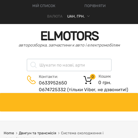
МІЙ СПИСОК
ПОРІВНЯТИ
ВАЛЮТА
ELMOTORS
авторозборка, запчастини к авто і електромобілям
Кошик
Контакти:
0
0
грн.
0633952650
0674725332 (тільки Viber, не дзвонити!)
Home
Двигун та трансмісія
Система охолодження і