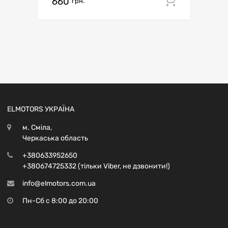
660
Додати 
грн.
ELMOTORS УКРАЇНА
м. Сміла,
Черкаська область
+380633952650
+380674725332 (тільки Viber, не дзвонити!)
info@elmotors.com.ua
Пн-Сб с 8:00 до 20:00