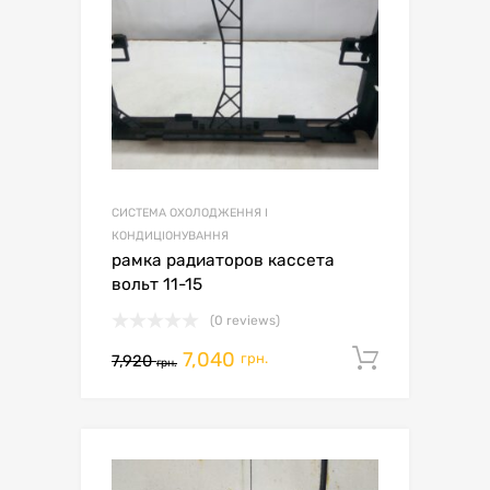
СИСТЕМА ОХОЛОДЖЕННЯ І
КОНДИЦІОНУВАННЯ
рамка радиаторов кассета
вольт 11-15
(0 reviews)
7,040
Додати 
грн.
7,920
грн.