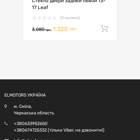
Стекло двери задней левой 13-
17 Leaf
(0 reviews)
1,320
Додати 
грн.
3,080
грн.
ELMOTORS УКРАЇНА
м. Сміла,
Черкаська область
+380633952650
+380674725332 (тільки Viber, не дзвонити!)