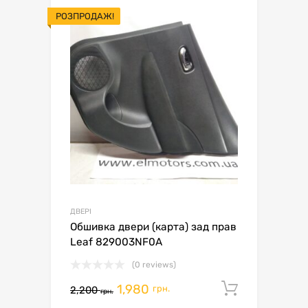
РОЗПРОДАЖ!
ДВЕРІ
Обшивка двери (карта) зад прав
Leaf 829003NF0A
(0 reviews)
1,980
Додати 
грн.
2,200
грн.