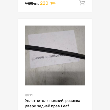
220
Додати 
грн.
1,100
грн.
ДВЕРІ
Уплотнитель нижний, резинка
двери задней прав Leaf