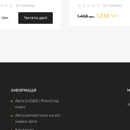
(0 reviews)
(0 reviews)
1,232
кошик
грн.
1,408
0
грн.
грн.
Читати далі
ІНФОРМАЦІЯ
М
Авто із США і Японії під
ключ
Автозапчастини на всі
марки авто
Контакти