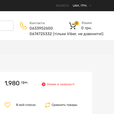
ВАЛЮТА
Кошик
Контакти:
0
0
грн.
0633952650
0674725332 (тільки Viber, не дзвонити!)
1,980
грн.
Немає в наявності
В мой список
Сравнить товары