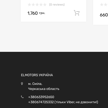
(0 reviews)
1,760
Додати в 
грн.
66
ELMOTORS УКРАЇНА
м. Сміла,
Черкаська область
+380633952650
+380674725332 (тільки Viber, не дзвонити!)