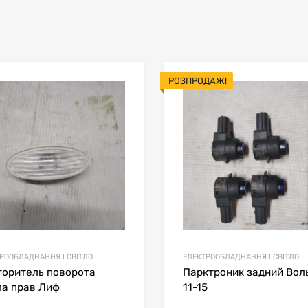
РОЗПРОДАЖ!
В мой список
ить товары
Сравнить товары
РООБЛАДНАННЯ І СВІТЛО
ЕЛЕКТРООБЛАДНАННЯ І СВІТЛО
торитель поворота
Парктроник задний Вол
ла прав Лиф
11-15