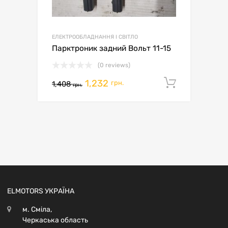
ЕЛЕКТРООБЛАДНАННЯ І СВІТЛО
Парктроник задний Вольт 11-15
(0 reviews)
1,232
Додати 
грн.
1,408
грн.
ELMOTORS УКРАЇНА
м. Сміла,
Черкаська область