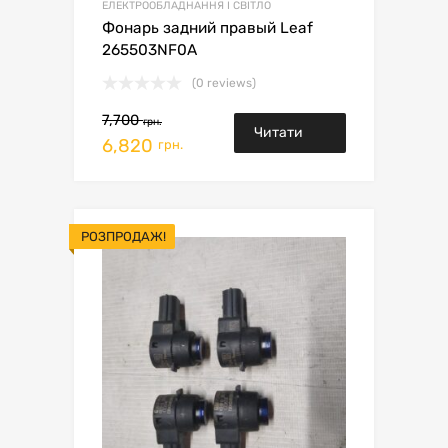
ЕЛЕКТРООБЛАДНАННЯ І СВІТЛО
Фонарь задний правый Leaf
265503NF0A
(0 reviews)
7,700
грн.
Читати
6,820
грн.
далі
РОЗПРОДАЖ!