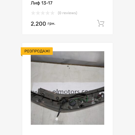
Лиф 13-17
(0 reviews)
2,200
Додати 
грн.
РОЗПРОДАЖ!