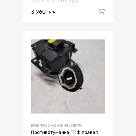
(0 reviews)
3,960
Додати 
грн.
ЕЛЕКТРООБЛАДНАННЯ І СВІТЛО
Противотуманка ПТФ правая