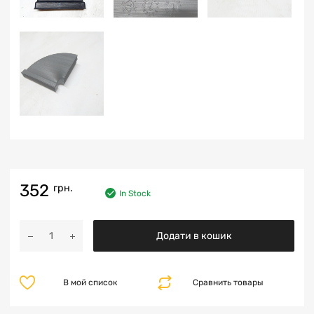
352
грн.
In Stock
Додати в кошик
В мой список
Сравнить товары