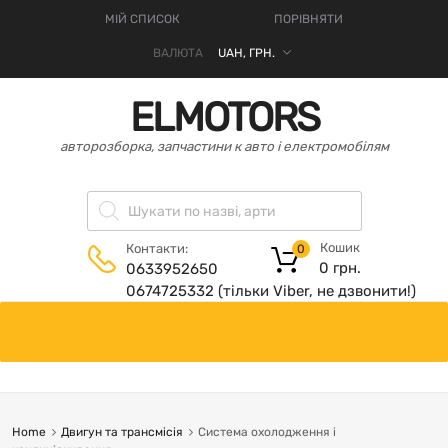
МІЙ СПИСОК
ПОРІВНЯТИ
ВАЛЮТА
ELMOTORS
авторозборка, запчастини к авто і електромобілям
Кошик
Контакти:
0
0
грн.
0633952650
0674725332 (тільки Viber, не дзвонити!)
Home
Двигун та трансмісія
Система охолодження і