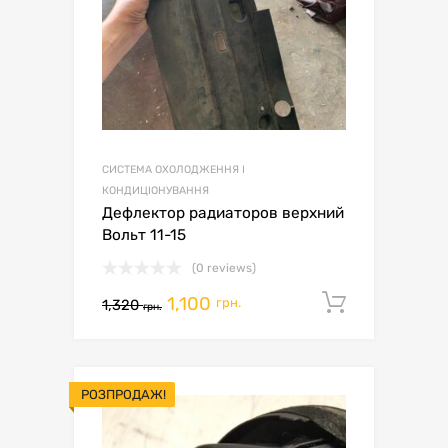
СИСТЕМА ОХОЛОДЖЕННЯ І
КОНДИЦІОНУВАННЯ
Дефлектор радиаторов верхний
Вольт 11-15
(0 reviews)
1,100
Додати 
грн.
1,320
грн.
РОЗПРОДАЖ!